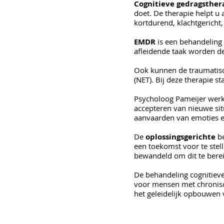
Cognitieve gedragsther
doet. De therapie helpt u
kortdurend, klachtgericht
EMDR
is een behandeling
afleidende taak worden de
Ook kunnen de traumatis
(NET). Bij deze therapie st
Psycholoog Pameijer wer
accepteren van nieuwe sit
aanvaarden van emoties e
De
oplossingsgerichte
be
een toekomst voor te stel
bewandeld om dit te bere
De behandeling cognitiev
voor mensen met chronisc
het geleidelijk opbouwen v