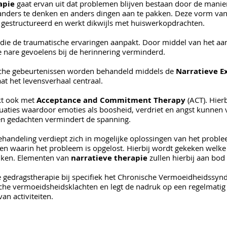
apie
gaat ervan uit dat problemen blijven bestaan door de manie
 anders te denken en anders dingen aan te pakken. Deze vorm van
, gestructureerd en werkt dikwijls met huiswerkopdrachten.
 die de traumatische ervaringen aanpakt. Door middel van het a
 nare gevoelens bij de herinnering verminderd.
che gebeurtenissen worden behandeld middels de
Narratieve E
aat het levensverhaal centraal.
kt ook met
Acceptance and Commitment Therapy
(ACT). Hier
uaties waardoor emoties als boosheid, verdriet en angst kunnen 
n gedachten vermindert de spanning.
handeling verdiept zich in mogelijke oplossingen van het proble
len waarin het probleem is opgelost. Hierbij wordt gekeken wel
iken. Elementen van
narratieve therapie
zullen hierbij aan bo
e gedragstherapie bij specifiek het Chronische Vermoeidheidss
he vermoeidsheidsklachten en legt de nadruk op een regelmatig
an activiteiten.