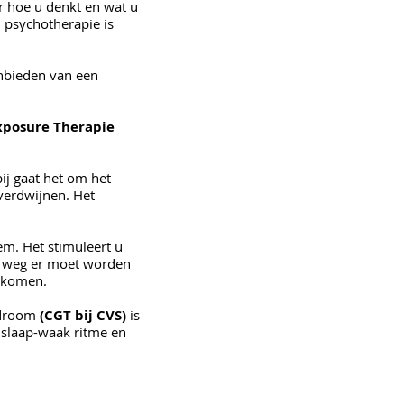
r hoe u denkt en wat u
 psychotherapie is
anbieden van een
xposure Therapie
bij gaat het om het
verdwijnen. Het
em. Het stimuleert u
ke weg er moet worden
d komen.
yndroom
(CGT bij CVS)
is
 slaap-waak ritme en