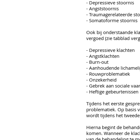
- Depressieve stoornis
- Angststoornis
- Traumagerelateerde sto
- Somatoforme stoornis
Ook bij onderstaande kla
vergoed (zie tabblad ver
- Depressieve klachten
- Angstklachten
- Burn-out
- Aanhoudende lichameli
- Rouwproblematiek
- Onzekerheid
- Gebrek aan sociale va
- Heftige gebeurtenissen 
Tijdens het eerste gespr
problematiek. Op basis 
wordt tijdens het tweede
Hierna begint de behand
komen. Wanneer de klach
van de behandeling te m