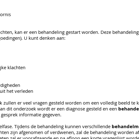
ornis
chten, kan er een behandeling gestart worden. Deze behandelinge
goedingen). U kunt denken aan:
jke klachten
ardigheden
uit het verleden
ek zullen er veel vragen gesteld worden om een volledig beeld te k
van dit onderzoek wordt er een diagnose gesteld en een
behande
 gesprek informatie gegeven.
elfase. Tijdens de behandeling kunnen verschillende
behandelm
ten zijn afgenomen of verdwenen, zal de behandeling worden a
eten zal er voorafgaande en na afloop een korte vragenlijst wor