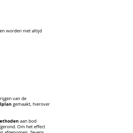
n worden niet altijd
rijgen van de
lplan
gemaakt, hierover
ethoden
aan bod
fgerond.
Om het effect
den afgenomen. Tevens